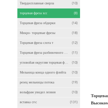
Твердосплавные сверла
(10)
торцевая фреза хсс
(8)
Торцевая фреза обдирки
(14)
Микро- торцевые фрезы
(18)
Торцевая фреза слота т
(12)
Торцевая фреза разбивочного вырезывания
(11)
угловойая округляя торцевая фреза
(10)
Мельница конца одного флейта
(10)
резец мельницы потока
(19)
вольфрам увидел лезвия
(10)
Торцева
вставка cnc
(131)
Высоко