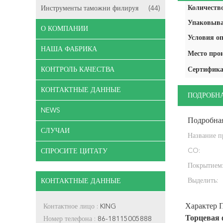
Количество
Инструменты таможни филируя
(44)
Упаковыва
О КОМПАНИИ
Условия оп
НАША ФАБРИКА
Место про
КОНТРОЛЬ КАЧЕСТВА
Сертифика
КОНТАКТНЫЕ ДАННЫЕ
ПОДРОБН
NEWS
Подробна
СЛУЧАИ
Название п
CO:
СПРОСИТЕ ЦИТАТУ
Покрытием
Выделить:
КОНТАКТНЫЕ ДАННЫЕ
Характер 
Контактное лицо :
KING
Торцевая 
Номер телефона :
86-18115005888