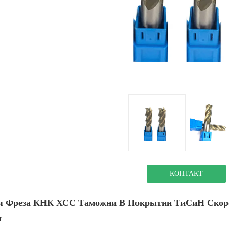
КОНТАКТ
я Фреза КНК ХСС Таможни В Покрытии ТиСиН Скоро
м