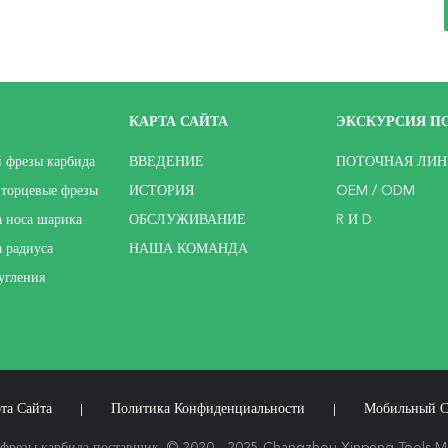
КАРТА САЙТА
ЭКСКУРСИЯ ПО
й фрезы карбида
ВВЕДЕНИЕ
ПОТОЧНАЯ ЛИН
торцевые фрезы
ИСТОРИЯ
OEM / ODM
а носа шарика
ОБСЛУЖИВАНИЕ
R И D
а радиуса
НАША КОМАНДА
угления
та Сайта
Политика Конфиденциальности
Мобильный С
|
|