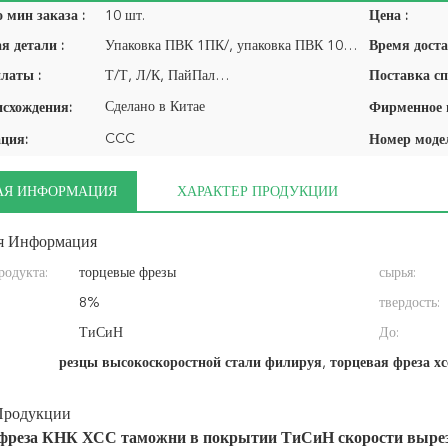
 мин заказа :
10 шт.
Цена :
я детали :
Упаковка ПВК 1ПК/, упаковка ПВК 10пкс/пакет…
Время доста
латы :
Т/Т, Л/К, ПайПал…
Поставка сп
Сделано в Китае
исхождения:
CCC
ция:
Номер моде
АЯ ИНФОРМАЦИЯ
ХАРАКТЕР ПРОДУКЦИИ
я Информация
родукта:
торцевые фрезы
сырья:
8%
твердость:
:
ТиСиН
До:
резцы высокоскоростной стали филируя
,
торцевая фреза хс
Продукции
фреза КНК ХСС таможни в покрытии ТиСиН скорости вырез