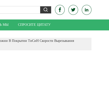
Ь МЫ
СПРОСИТЕ ЦИТАТУ
можни В Покрытии ТиСиН Скорости Вырезывания