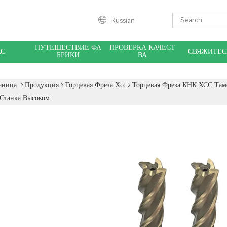
Russian
ПУТЕШЕСТВИЕ ФА
ПРОВЕРКА КАЧЕСТ
АС
СВЯЖИТЕС
БРИКИ
ВА
аница
Продукция
Торцевая Фреза Хсс
Торцевая Фреза КНК ХСС Та
 Станка Высоком