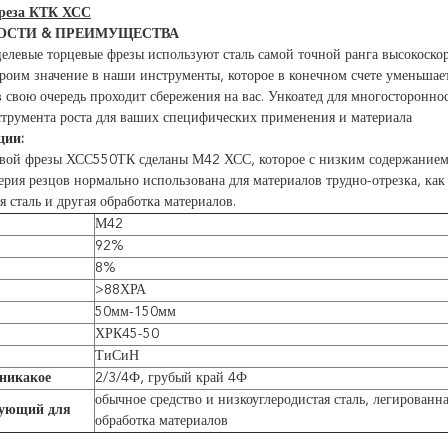
реза КТК ХСС
ОСТИ & ПРЕИМУЩЕСТВА
левые торцевые фрезы используют сталь самой точной ранга высокоскор
роим значение в наши инструменты, которое в конечном счете уменьшае
 в свою очередь проходит сбережения на вас. Ункоатед для многосторон
трумента роста для ваших специфических применения и материала
ции:
вой фрезы ХСС550ТК сделаны М42 ХСС, которое с низким содержанием 
серия резцов нормально использована для материалов трудно-отрезка, как
я сталь и другая обработка материалов.
М42
92%
8%
>88ХРА
50мм-150мм
ХРК45-50
ТиСиН
никакое
2/3/4Ф, грубый край 4Ф
обычное средство и низкоуглеродистая сталь, легированна
вующий для
обработка материалов