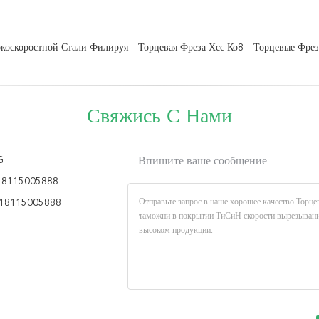
коскоростной Стали Филируя
Торцевая Фреза Хсс Ко8
Торцевые Фрез
Свяжись С Нами
G
Впишите ваше сообщение
18115005888
18115005888