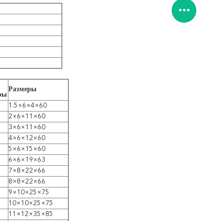
Размеры
ры
1.5×6×4×60
2×6×11×60
3×6×11×60
4×6×12×60
5×6×15×60
6×6×19×63
7×8×22×66
8×8×22×66
9×10×25×75
10×10×25×75
11×12×35×85