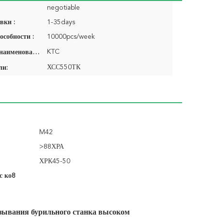
negotiable
вки :
1-35days
особности :
10000pcs/week
KTC
Фирменное наименование:
ХСС550ТК
ли:
M42
>88ХРА
ХРК45-50
с ко8
ывания бурильного станка высоком