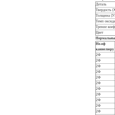
Деталь
Твердость (
Толщина (У
Темп оксида
Трение кое
Цвет
Нормальны
Но.оф
каннелюру
2Ф
2Ф
2Ф
2Ф
2Ф
2Ф
2Ф
2Ф
2Ф
2Ф
2Ф