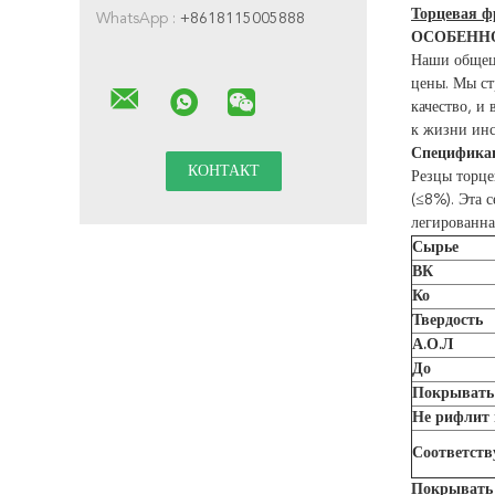
Торцевая ф
WhatsApp :
+8618115005888
ОСОБЕНН
Наши общеце
цены. Мы ст
качество, и
к жизни инс
Специфика
Резцы торце
(≤8%). Эта 
легированна
Сырье
ВК
Ко
Твердость
А.О.Л
До
Покрывать
Не рифлит 
Соответст
Покрывать