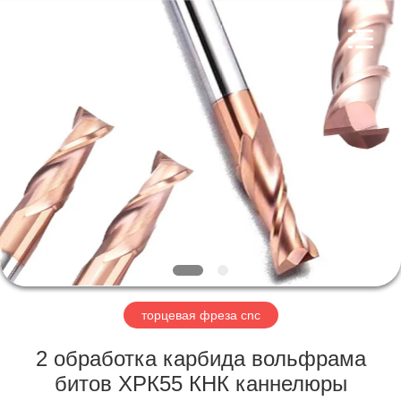
Changzhou
Xinpeng
Tools
Manufacturing
Co.,Ltd.
All
Rights
Reserved.
ДОМ
ПРОДУКТЫ
О
НАС
ПУТЕШЕСТВИЕ
ФАБРИКИ
торцевая фреза cnc
2 обработка карбида вольфрама
ПРОВЕРКА
битов ХРК55 КНК каннелюры