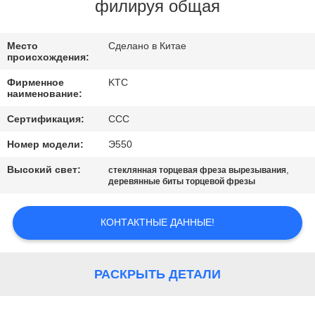
КАЧЕСТВА
филируя общая
СВЯЖИТЕСЬ
Место
Сделано в Китае
происхождения:
МЫ
Фирменное
KTC
наименование:
СПРОСИТЕ
Сертификация:
CCC
ЦИТАТУ
Номер модели:
Э550
Высокий свет:
,
стеклянная торцевая фреза вырезывания
КАРТА
деревянные биты торцевой фрезы
САЙТА
КОНТАКТНЫЕ ДАННЫЕ!
PRIVACY
POLICY
РАСКРЫТЬ ДЕТАЛИ