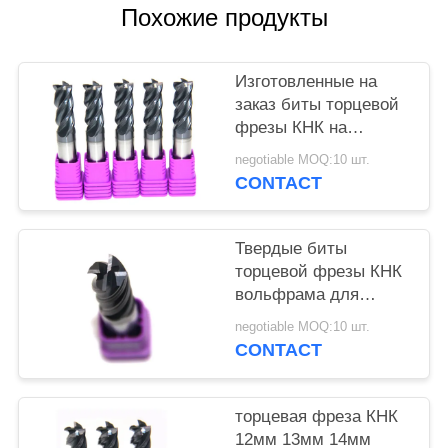
Похожие продукты
Изготовленные на
заказ биты торцевой
фрезы КНК на
бурильный станок
negotiable MOQ:10 шт.
нержавеющей стали
CONTACT
10мм 20мм 30мм
40мм
Твердые биты
торцевой фрезы КНК
вольфрама для
затвердетой покрытой
negotiable MOQ:10 шт.
каннелюры стали 4
CONTACT
торцевая фреза КНК
12мм 13мм 14мм