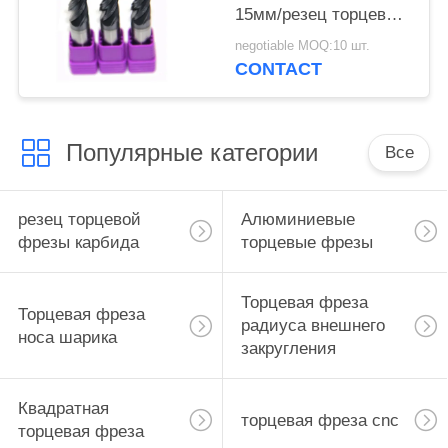
15мм/резец торцевой
фрезы спирали
negotiable MOQ:10 шт.
оборудуют ГУ25УФ
CONTACT
Популярные категории
Все
резец торцевой
Алюминиевые
фрезы карбида
торцевые фрезы
Торцевая фреза
Торцевая фреза
радиуса внешнего
носа шарика
закругления
Квадратная
торцевая фреза cnc
торцевая фреза