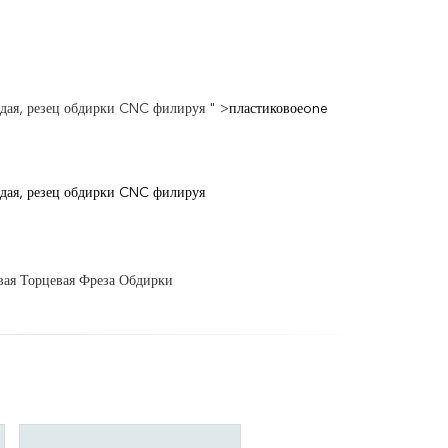
рдая, резец обдирки CNC филируя " >
пластиковоеone
рдая, резец обдирки CNC филируя
ая Торцевая Фреза Обдирки