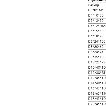
Нормальны
Размер
D3*8*D4*5
D4*10*50
D5*13*50
D5*12*D6*
D6*15*50
D6*18*75
D6*24*100
D8*20*60
D8*24*75
D8*35*100
D10*25*75
D10*40*10
D12*30*75
D12*45*10
D14*40*10
D16*45*10
D16*65*15
D18*45*10
D20*45*10