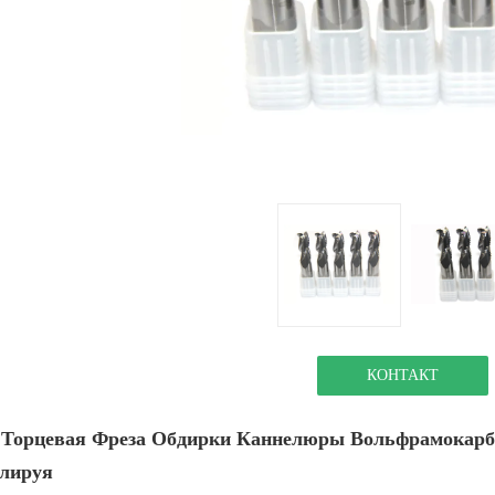
КОНТАКТ
 Торцевая Фреза Обдирки Каннелюры Вольфрамокарби
лируя