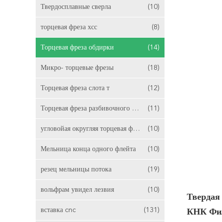
Твердосплавные сверла
(10)
торцевая фреза хсс
(8)
Торцевая фреза обдирки
(14)
Микро- торцевые фрезы
(18)
Торцевая фреза слота т
(12)
Торцевая фреза разбивочного вырезывания
(11)
угловойая округляя торцевая фреза
(10)
Мельница конца одного флейта
(10)
резец мельницы потока
(19)
вольфрам увидел лезвия
(10)
Твердая
вставка cnc
(131)
КНК Фи