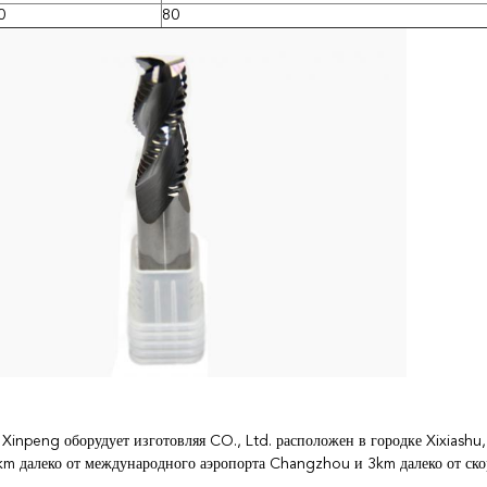
0
80
inpeng оборудует изготовляя CO., Ltd. расположен в городке Xixiashu
km далеко от международного аэропорта Changzhou и 3km далеко от ск