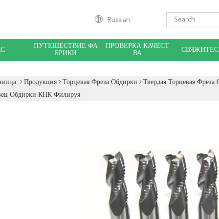
Russian
ПУТЕШЕСТВИЕ ФА
ПРОВЕРКА КАЧЕСТ
АС
СВЯЖИТЕС
БРИКИ
ВА
аница
Продукция
Торцевая Фреза Обдирки
Твердая Торцевая Фреза
езец Обдирки КНК Филируя