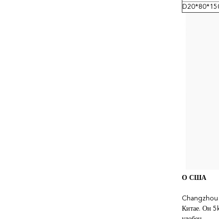
D20*80*15
О США
Changzhou X
Китае. Он 5