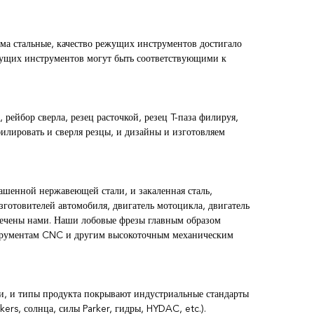
а стальные, качество режущих инструментов достигало
жущих инструментов могут быть соответствующими к
рейбор сверла, резец расточкой, резец T-паза филируя,
филировать и сверля резцы, и дизайны и изготовляем
ашенной нержавеющей стали, и закаленная сталь,
готовителей автомобиля, двигатель мотоцикла, двигатель
спечены нами. Наши лобовые фрезы главным образом
струментам CNC и другим высокоточным механическим
и, и типы продукта покрывают индустриальные стандарты
ers, солнца, силы Parker, гидры, HYDAC, etc.).