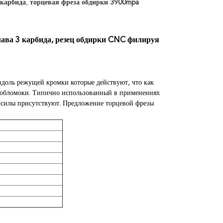
 карбида
,
торцевая фреза обдирки 3900mpa
ава 3 карбида, резец обдирки CNC филируя
вдоль режущей кромки которые действуют, что как
е обломоки. Типично использованный в применениях
 силы присутствуют. Предложение торцевой фрезы