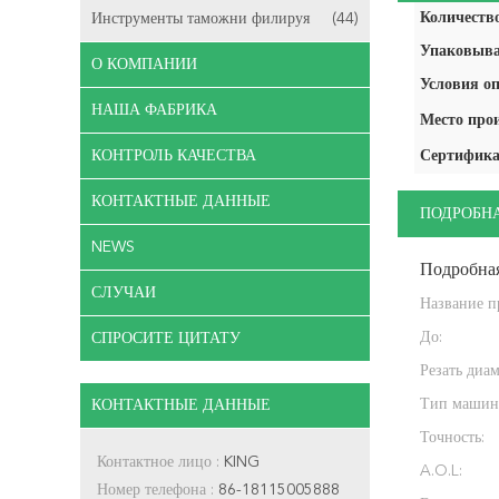
Количество
Инструменты таможни филируя
(44)
Упаковыва
О КОМПАНИИ
Условия оп
НАША ФАБРИКА
Место про
КОНТРОЛЬ КАЧЕСТВА
Сертифика
КОНТАКТНЫЕ ДАННЫЕ
ПОДРОБН
NEWS
Подробна
СЛУЧАИ
Название п
До:
СПРОСИТЕ ЦИТАТУ
Резать диам
Тип машин
КОНТАКТНЫЕ ДАННЫЕ
Точность:
Контактное лицо :
KING
A.O.L:
Номер телефона :
86-18115005888