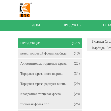
ДОМ
ПРОДУКТЫ
О Н
Главная Стр
ПРОДУКЦИЯ
(479)
Карбида, Р
резец торцевой фрезы карбида
(43)
Алюминиевые торцевые фрезы
(25)
Торцевая фреза носа шарика
(31)
Торцевая фреза радиуса внешнего закругления
(29)
Квадратная торцевая фреза
(28)
торцевая фреза cnc
(26)