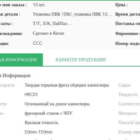
 мин заказа :
10 шт.
Цена :
я детали :
Упаковка ПВК 1ПК/, упаковка ПВК 10пкс/пакет…
Время доста
латы :
Т/Т, Л/К, ПайПал…
Поставка сп
Сделано в Китае
исхождения:
CCC
ция:
Номер моде
АЯ ИНФОРМАЦИЯ
ХАРАКТЕР ПРОДУКЦИИ
я Информация
родукта:
Твердая торцевая фреза обдирки каннелюры
Сырье:
вольфрамокарбидного сплава 3 карбида, резец
HRC55
Твердость:
етр:
обдирки CNC фил
Основанный на длине каннелюры
Соответств
ы:
фрезерный станок с ЧПУ
Материал:
Высокая точность
Flexural пр
50mm-150mm
Размер зер