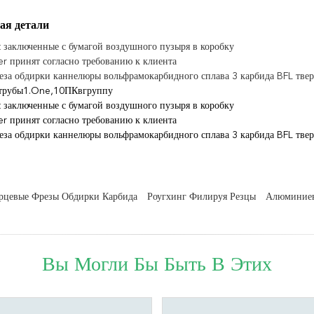
ая детали
t заключенные с бумагой воздушного пузыря в коробку
er принят согласно требованию к клиента
еза обдирки каннелюры вольфрамокарбидного сплава 3 карбида BFL тве
атрубы1.One,10ПКвгруппу
t заключенные с бумагой воздушного пузыря в коробку
er принят согласно требованию к клиента
еза обдирки каннелюры вольфрамокарбидного сплава 3 карбида BFL тве
рцевые Фрезы Обдирки Карбида
Роугхинг Филируя Резцы
Алюминиев
Вы Могли Бы Быть В Этих