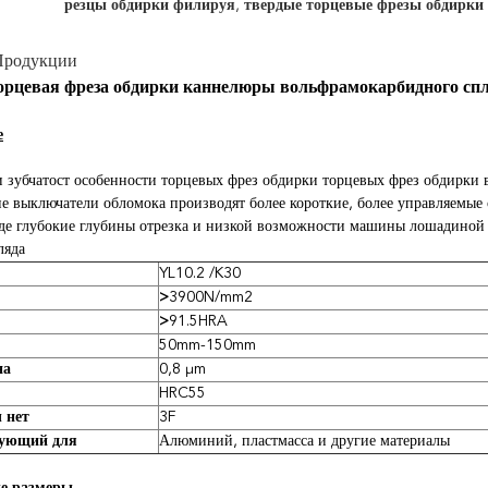
резцы обдирки филируя
,
твердые торцевые фрезы обдирки
Продукции
орцевая фреза обдирки каннелюры вольфрамокарбидного спл
е
 зубчатост особенности торцевых фрез обдирки торцевых фрез обдирки 
е выключатели обломока производят более короткие, более управляемы
де глубокие глубины отрезка и низкой возможности машины лошадиной
ляда
YL10.2 /K30
>
3900N/mm2
>
91.5HRA
50mm-150mm
на
0,8 μm
HRC55
 нет
3F
вующий для
Алюминий, пластмасса и другие материалы