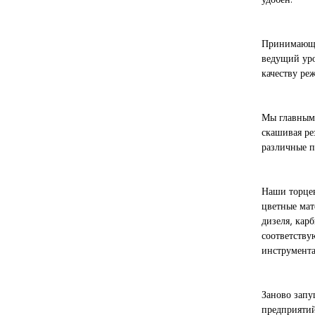
удобен.
Принимающ о
ведущий уро
качеству ре
Мы главным 
скашивая ре
различные п
Наши торцев
цветные мат
дизеля, кар
соответству
инструмента
Заново запу
предприятий