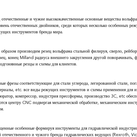
течественные и чужие высококачественные основные вещества вольфрам
вень отечественных двойников, среди которых несколько особенных ре
жущих инструментов бренда мира.
образом производим резец вольфрама стальной филируя, сверло, рейбор, 
зец, конец Milland радиуса внешнего закругления другой поворачивать, 
одгонянные резцы и схемы для клиентов.
ые фрезы соответствующие для стали углерода, легированной стали, пог
ериалы, etc. все виды режущих инструментов и схемы применения для из
бюратор, компрессор, индустрия прессформы, производство 3C, etc обе
ются центру CNC подвергая механической обработке, механическим ин
м.
щенные особенные формируя инструменты для гидравлической индустри
 отечественного и чужого бренда гидравлических ведущих (Rexroth, Vick