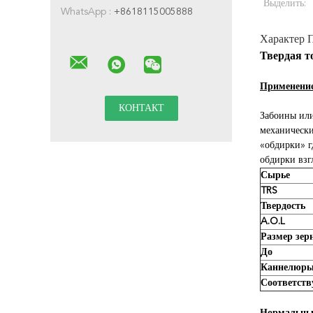
Выделить:
WhatsApp :
+8618115005888
Характер 
Твердая т
Применени
Забоины или
механически
«обдирки» г
обдирки взг
Сырье
TRS
Твердость
A.O.L
Размер зер
До
Каннелюры
Соответст