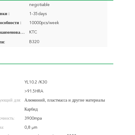
negotiable
вки :
1-35days
особности :
10000pcs/week
KTC
Фирменное наименование:
B320
ли:
YL10.2 /K30
>91.5HRA
ующий для:
Алюминий, пластмасса и другие материалы
Карбид
очность:
3900mpa
на:
0,8 μm