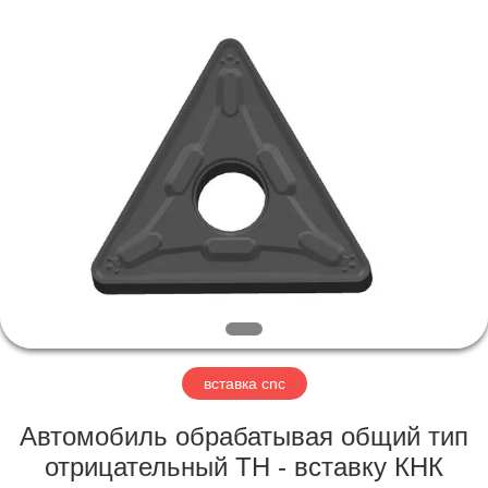
Changzhou
Xinpeng
Tools
Manufacturing
Co.,Ltd.
All
Rights
Reserved.
ДОМ
ПРОДУКТЫ
О
НАС
ПУТЕШЕСТВИЕ
ФАБРИКИ
вставка cnc
Автомобиль обрабатывая общий тип
ПРОВЕРКА
отрицательный ТН - вставку КНК