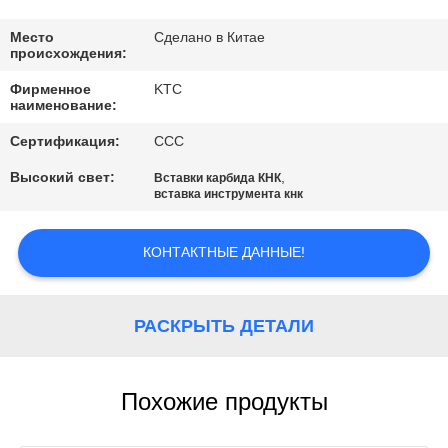
КАЧЕСТВА
Место
Сделано в Китае
происхождения:
СВЯЖИТЕСЬ
Фирменное
KTC
МЫ
наименование:
Сертификация:
CCC
СПРОСИТЕ
Высокий свет:
,
Вставки карбида КНК
ЦИТАТУ
вставка инструмента кнк
КОНТАКТНЫЕ ДАННЫЕ!
КАРТА
САЙТА
РАСКРЫТЬ ДЕТАЛИ
PRIVACY
POLICY
Похожие продукты