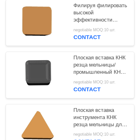
Филируя филировать
высокой
эффективности
вставок введите КНК/
negotiable MOQ:10 шт.
КНК поворачивая
CONTACT
быстрый
Плоская вставка КНК
резца мельницы/
промышленный КНК
калибруя точность
negotiable MOQ:10 шт.
вставки высокую
CONTACT
Плоская вставка
инструмента КНК
резца мельницы для
затвердетой
negotiable MOQ:10 шт.
пластмассы