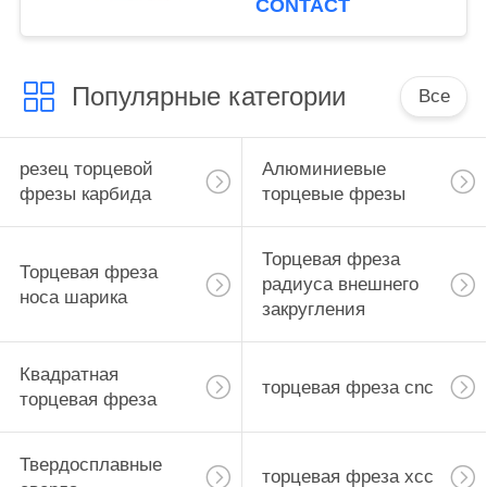
CONTACT
алюминия стали 7075
Популярные категории
Все
резец торцевой
Алюминиевые
фрезы карбида
торцевые фрезы
Торцевая фреза
Торцевая фреза
радиуса внешнего
носа шарика
закругления
Квадратная
торцевая фреза cnc
торцевая фреза
Твердосплавные
торцевая фреза хсс