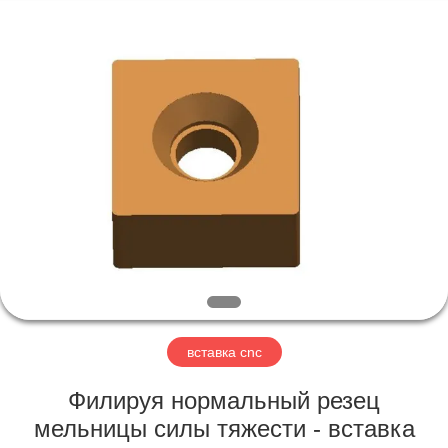
Changzhou
Xinpeng
Tools
Manufacturing
Co.,Ltd.
All
Rights
Reserved.
ДОМ
ПРОДУКТЫ
О
НАС
ПУТЕШЕСТВИЕ
ФАБРИКИ
вставка cnc
Филируя нормальный резец
ПРОВЕРКА
мельницы силы тяжести - вставка