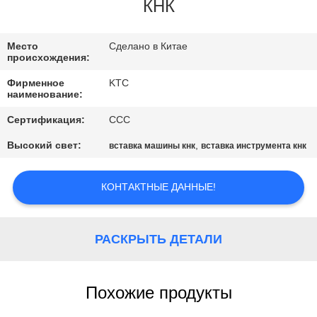
КАЧЕСТВА
КНК
СВЯЖИТЕСЬ
Место
Сделано в Китае
происхождения:
МЫ
Фирменное
KTC
наименование:
СПРОСИТЕ
Сертификация:
CCC
ЦИТАТУ
Высокий свет:
,
вставка машины кнк
вставка инструмента кнк
КАРТА
КОНТАКТНЫЕ ДАННЫЕ!
САЙТА
РАСКРЫТЬ ДЕТАЛИ
PRIVACY
POLICY
Похожие продукты