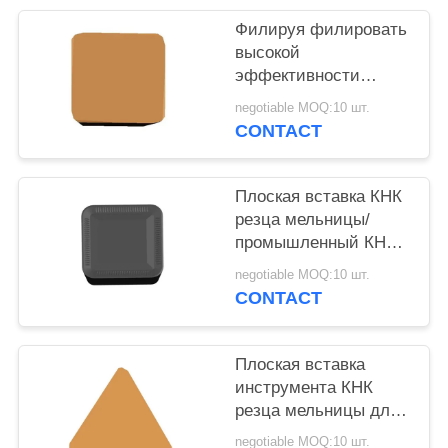
Филируя филировать
высокой
эффективности
вставок введите КНК/
negotiable MOQ:10 шт.
КНК поворачивая
CONTACT
быстрый
Плоская вставка КНК
резца мельницы/
промышленный КНК
калибруя точность
negotiable MOQ:10 шт.
вставки высокую
CONTACT
Плоская вставка
инструмента КНК
резца мельницы для
затвердетой
negotiable MOQ:10 шт.