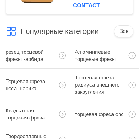
пластмассы
CONTACT
алюминия стали 7075
Популярные категории
Все
резец торцевой
Алюминиевые
фрезы карбида
торцевые фрезы
Торцевая фреза
Торцевая фреза
радиуса внешнего
носа шарика
закругления
Квадратная
торцевая фреза cnc
торцевая фреза
Твердосплавные