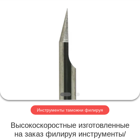
Changzhou
Xinpeng
Tools
Manufacturing
Co.,Ltd.
All
Rights
Reserved.
ДОМ
ПРОДУКТЫ
О
НАС
ПУТЕШЕСТВИЕ
ФАБРИКИ
Инструменты таможни филируя
Высокоскоростные изготовленные
ПРОВЕРКА
на заказ филируя инструменты/