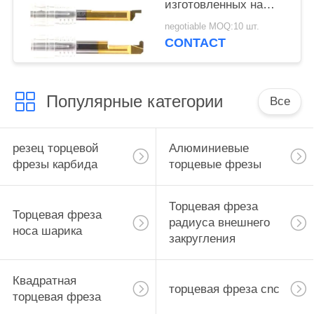
изготовленных на
заказ филируя буря
negotiable MOQ:10 шт.
резец для резать
CONTACT
нержавеющее Стельк
Популярные категории
Все
резец торцевой
Алюминиевые
фрезы карбида
торцевые фрезы
Торцевая фреза
Торцевая фреза
радиуса внешнего
носа шарика
закругления
Квадратная
торцевая фреза cnc
торцевая фреза