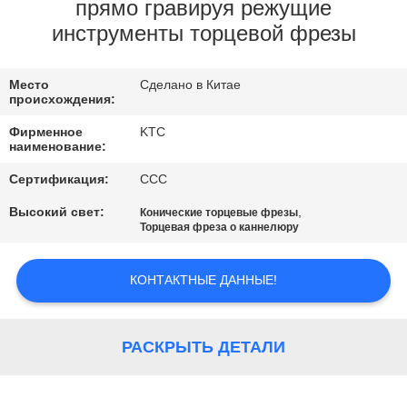
КАЧЕСТВА
прямо гравируя режущие
инструменты торцевой фрезы
СВЯЖИТЕСЬ
Место
Сделано в Китае
МЫ
происхождения:
Фирменное
KTC
СПРОСИТЕ
наименование:
ЦИТАТУ
Сертификация:
CCC
Высокий свет:
,
Конические торцевые фрезы
Торцевая фреза о каннелюру
КАРТА
САЙТА
КОНТАКТНЫЕ ДАННЫЕ!
PRIVACY
РАСКРЫТЬ ДЕТАЛИ
POLICY