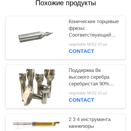
Похожие продукты
Конические торцевые
фрезы:
Соответствующий
для обработки
negotiable MOQ:10 шт.
точности литого
CONTACT
железа медной
высокой
Поддержка Вк
высокого серебра
серебристая 90%
торцевой фрезы
negotiable MOQ:10 шт.
питания Индексабле
CONTACT
внешняя поворачивая
2 3 4 инструмента
каннелюры