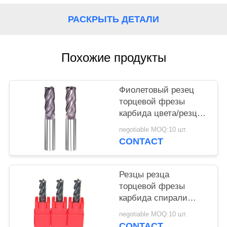
РАСКРЫТЬ ДЕТАЛИ
Похожие продукты
Фиолетовый резец
торцевой фрезы
карбида цвета/резцы
карбида вольфрама
negotiable MOQ:10 шт.
филируя
CONTACT
Резцы резца
торцевой фрезы
карбида спирали
покрытия АлТиН или
negotiable MOQ:10 шт.
ТиСиН/карбида
CONTACT