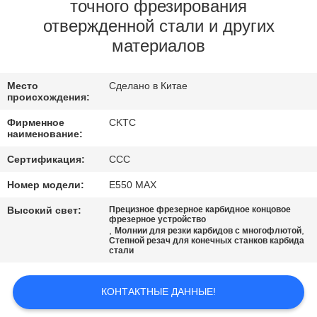
КАЧЕСТВА
точного фрезирования
отвержденной стали и других
материалов
СВЯЖИТЕСЬ
МЫ
Место
Сделано в Китае
происхождения:
СПРОСИТЕ
Фирменное
CKTC
наименование:
ЦИТАТУ
Сертификация:
CCC
КАРТА
Номер модели:
E550 MAX
САЙТА
Высокий свет:
Прецизное фрезерное карбидное концовое
фрезерное устройство
,
,
Молнии для резки карбидов с многофлютой
Степной резач для конечных станков карбида
PRIVACY
стали
POLICY
КОНТАКТНЫЕ ДАННЫЕ!