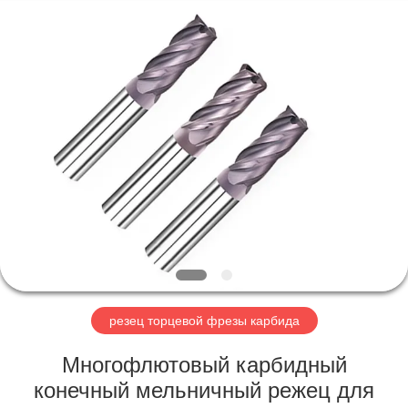
Changzhou
Xinpeng
Tools
Manufacturing
Co.,Ltd.
All
Rights
Reserved.
ДОМ
ПРОДУКТЫ
О
НАС
ПУТЕШЕСТВИЕ
ФАБРИКИ
резец торцевой фрезы карбида
Многофлютовый карбидный
ПРОВЕРКА
конечный мельничный режец для