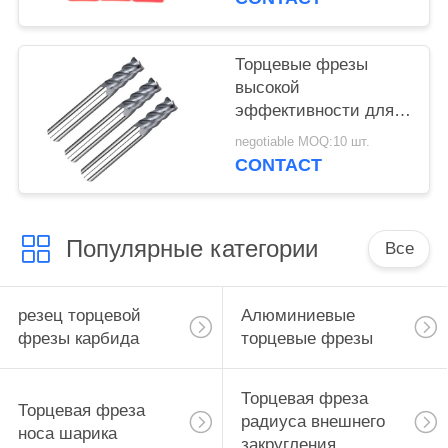
черноты твердого
филируя
Торцевые фрезы
высокой
эффективности для
точности АлТиН
negotiable MOQ:10 шт.
сплава высокой или
CONTACT
покрытия ТиСиН
Популярные категории
Все
резец торцевой
Алюминиевые
фрезы карбида
торцевые фрезы
Торцевая фреза
Торцевая фреза
радиуса внешнего
носа шарика
закругления