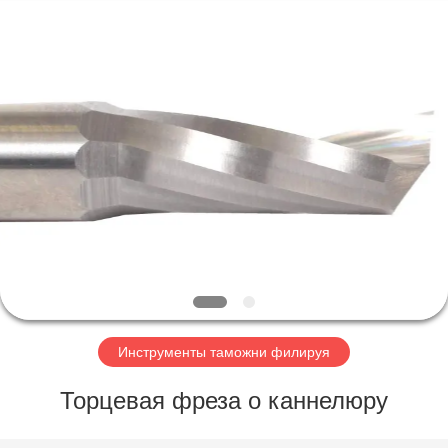
Changzhou
Xinpeng
Tools
Manufacturing
Co.,Ltd.
All
Rights
Reserved.
ДОМ
ПРОДУКТЫ
О
НАС
ПУТЕШЕСТВИЕ
ФАБРИКИ
Инструменты таможни филируя
Торцевая фреза о каннелюру
ПРОВЕРКА