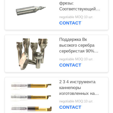
фрезы:
Соответствующий
для обработки
negotiable MOQ:10 шт.
точности литого
CONTACT
железа медной
высокой
Поддержка Вк
высокого серебра
серебристая 90%
торцевой фрезы
negotiable MOQ:10 шт.
питания Индексабле
CONTACT
внешняя поворачивая
2 3 4 инструмента
каннелюры
изготовленных на
заказ филируя буря
negotiable MOQ:10 шт.
резец для резать
CONTACT
нержавеющее Стельк