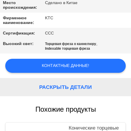
КАЧЕСТВА
Место
Сделано в Китае
происхождения:
Фирменное
KTC
СВЯЖИТЕСЬ
наименование:
МЫ
Сертификация:
CCC
Высокий свет:
,
Торцевая фреза о каннелюру
СПРОСИТЕ
Indexable торцевая фреза
ЦИТАТУ
КОНТАКТНЫЕ ДАННЫЕ!
КАРТА
САЙТА
РАСКРЫТЬ ДЕТАЛИ
PRIVACY
Похожие продукты
POLICY
Конические торцевые